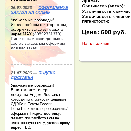
Аромат:
Оригинатор (автор):
26.07.2026 —
ОФОРМЛЕНИЕ
Устойчивость к мучнис
ЗАКАЗА НА ОСЕНЬ
Устойчивость к черной
Уважаемые розоводы!
пятнистости:
Из-за проблем с интернетом,
оформить заказ вы можете
Цена:
600 руб.
через МАХ
(89892331379).
Пишите нам свои данные и
Нет в наличии
состав заказа, мы оформим
для вас заказ.
21.07.2026 —
ЯНДЕКС
ДОСТАВКА
Уважаемые розоводы!
В питомнике теперь
доступна
Яндекс Доставка,
которая по стоимости дешевле
СДЭКа и Почты России.
Если Вы хотите переоформить/
оформить Яндекс доставку,
пишите пожалуйста нам на
электронную почту, указав сразу
адрес ПВЗ.