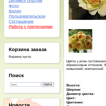
Делимся опытом
Фото
Видео
Пользовательское
Соглашение
Работа с претензиями
Корзина заказа
Корзина пуста
Цветы у розы густомахро
абрикосовым оттенком. А
невысокий, компактный. 
Поиск
Высота:
Ширина:
Диаметр цветка:
Цвет:
Цветение:
Новости