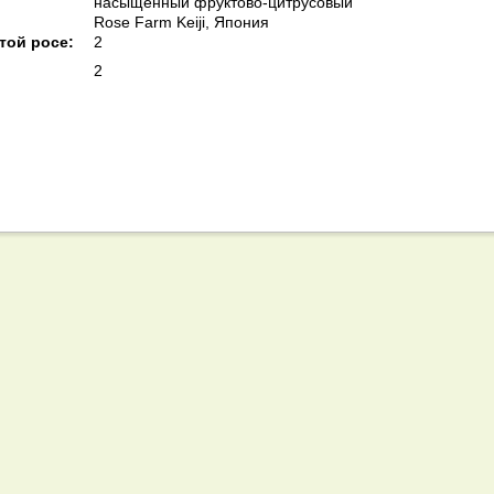
насыщенный фруктово-цитрусовый
Rose Farm Keiji, Япония
той росе:
2
2