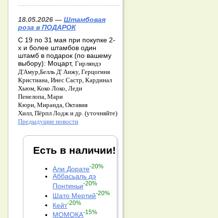
18.05.2026 —
Штамбовая
роза в ПОДАРОК
С 19 по 31 мая при покупке 2-
х и более штамбов один
штамб в подарок (по вашему
выбору): Моцарт,
Гирляндэ
Д'Амур,
Белль Д' Анжу,
Герцогиня
Кристиана,
Инес Састр,
Кардинал
Хьюм,
Коко Локо,
Леди
Пенелопа,
Мари
Кюри,
Миранда,
Октавия
Хилл,
Пёрпл Лодж и др. (уточняйте)
Предыдущие новости
Есть в наличии!
-20%
Али Дорате
Аббасьаль дэ
-20%
Понтиньи
-20%
Шато Мертий
-20%
Кейт
-15%
МОМОКА