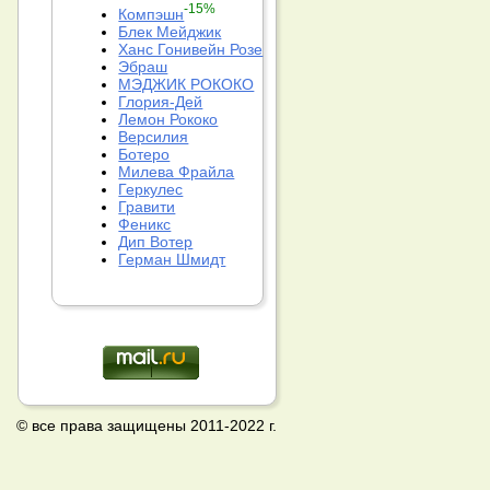
-15%
Компэшн
Блек Мейджик
Ханс Гонивейн Розе
Эбраш
МЭДЖИК РОКОКО
Глория-Дей
Лемон Рококо
Версилия
Ботеро
Милева Фрайла
Геркулес
Гравити
Феникс
Дип Вотер
Герман Шмидт
© все права защищены 2011-2022 г.