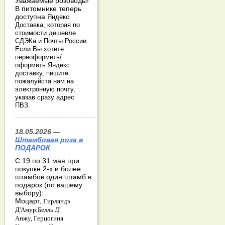
Уважаемые розоводы!
В питомнике теперь
доступна
Яндекс
Доставка, которая по
стоимости дешевле
СДЭКа и Почты России.
Если Вы хотите
переоформить/
оформить Яндекс
доставку, пишите
пожалуйста нам на
электронную почту,
указав сразу адрес
ПВЗ.
18.05.2026 —
Штамбовая роза в
ПОДАРОК
С 19 по 31 мая при
покупке 2-х и более
штамбов один штамб в
подарок (по вашему
выбору):
Моцарт,
Гирляндэ
Д'Амур,
Белль Д'
Анжу,
Герцогиня