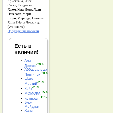
Кристиана,
Инес
Састр,
Кардинал
Хьюм,
Коко Локо,
Леди
Пенелопа,
Мари
Кюри,
Миранда,
Октавия
Хилл,
Пёрпл Лодж и др.
(уточняйте)
Предыдущие новости
Есть в
наличии!
Али
-20%
Дорате
Аббасьаль дэ
-20%
Понтиньи
Шато
-20%
Мертий
-20%
Кейт
-15%
МОМОКА
-15%
Компэшн
Блек
Мейджик
Ханс