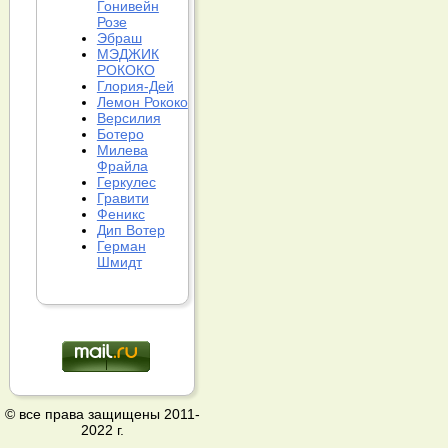
Гонивейн
Розе
Эбраш
МЭДЖИК
РОКОКО
Глория-Дей
Лемон Рококо
Версилия
Ботеро
Милева
Фрайла
Геркулес
Гравити
Феникс
Дип Вотер
Герман
Шмидт
© все права защищены 2011-
2022 г.