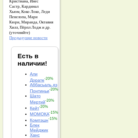
Кристиана,
Инес
Састр,
Кардинал
Хьюм,
Коко Локо,
Леди
Пенелопа,
Мари
Кюри,
Миранда,
Октавия
Хилл,
Пёрпл Лодж и др.
(уточняйте)
Предыдущие новости
Есть в
наличии!
Али
-20%
Дорате
Аббасьаль дэ
-20%
Понтиньи
Шато
-20%
Мертий
-20%
Кейт
-15%
МОМОКА
-15%
Компэшн
Блек
Мейджик
Ханс