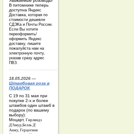
Уважаемые розоводы!
В питомнике теперь
доступна
Яндекс
Доставка, которая по
стоимости дешевле
СДЭКа и Почты России.
Если Вы хотите
переоформить/
оформить Яндекс
доставку, пишите
пожалуйста нам на
электронную почту,
указав сразу адрес
ПВЗ.
18.05.2026 —
Штамбовая роза в
ПОДАРОК
С 19 по 31 мая при
покупке 2-х и более
штамбов один штамб в
подарок (по вашему
выбору):
Моцарт,
Гирляндэ
Д'Амур,
Белль Д'
Анжу,
Герцогиня