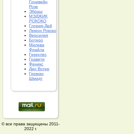
Гонивейн
Розе
Эбраш
МЭДЖИК
РОКОКО
Глория-Дей
Лемон Рококо
Версилия
Ботеро
Милева
Фрайла
Геркулес
Гравити
Феникс
Дип Вотер
Герман
Шмидт
© все права защищены 2011-
2022 г.