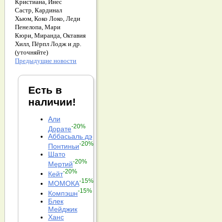
Кристиана,
Инес
Састр,
Кардинал
Хьюм,
Коко Локо,
Леди
Пенелопа,
Мари
Кюри,
Миранда,
Октавия
Хилл,
Пёрпл Лодж и др.
(уточняйте)
Предыдущие новости
Есть в
наличии!
Али
-20%
Дорате
Аббасьаль дэ
-20%
Понтиньи
Шато
-20%
Мертий
-20%
Кейт
-15%
МОМОКА
-15%
Компэшн
Блек
Мейджик
Ханс