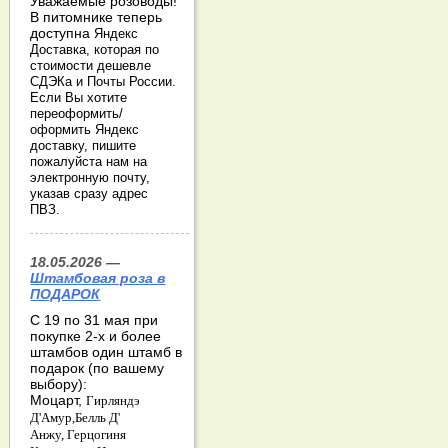
Уважаемые розоводы!
В питомнике теперь
доступна
Яндекс
Доставка, которая по
стоимости дешевле
СДЭКа и Почты России.
Если Вы хотите
переоформить/
оформить Яндекс
доставку, пишите
пожалуйста нам на
электронную почту,
указав сразу адрес
ПВЗ.
18.05.2026 —
Штамбовая роза в
ПОДАРОК
С 19 по 31 мая при
покупке 2-х и более
штамбов один штамб в
подарок (по вашему
выбору):
Моцарт,
Гирляндэ
Д'Амур,
Белль Д'
Анжу,
Герцогиня