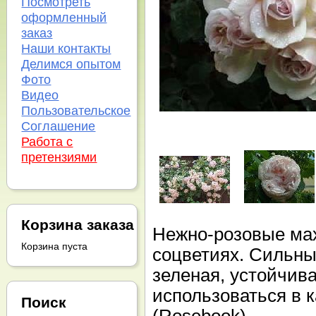
Посмотреть
оформленный
заказ
Наши контакты
Делимся опытом
Фото
Видео
Пользовательское
Соглашение
Работа с
претензиями
Корзина заказа
Нежно-розовые ма
Корзина пуста
соцветиях. Сильны
зеленая, устойчив
использоваться в к
Поиск
(Rosebook)