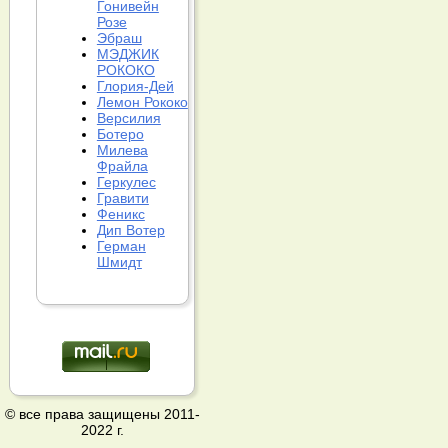
Гонивейн
Розе
Эбраш
МЭДЖИК
РОКОКО
Глория-Дей
Лемон Рококо
Версилия
Ботеро
Милева
Фрайла
Геркулес
Гравити
Феникс
Дип Вотер
Герман
Шмидт
© все права защищены 2011-
2022 г.