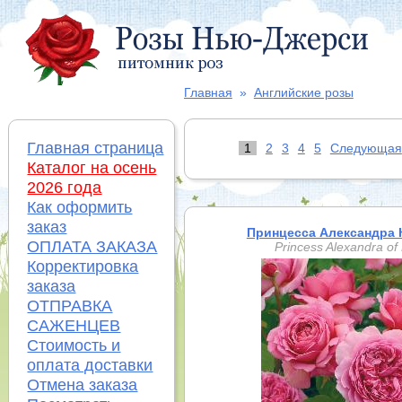
Главная
»
Английские розы
Главная страница
1
2
3
4
5
Следующая
Каталог на осень
2026 года
Как оформить
заказ
Принцесса Александра 
ОПЛАТА ЗАКАЗА
Princess Alexandra of
Корректировка
заказа
ОТПРАВКА
САЖЕНЦЕВ
Стоимость и
оплата доставки
Отмена заказа