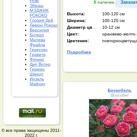
Розе
Заказа
В наличии
Эбраш
МЭДЖИК
Высота:
100-120 см
РОКОКО
Глория-Дей
Ширина:
100-120 см
Лемон Рококо
Диаметр цв-ка:
10-12 см
Версилия
Цвет:
оранжево-желто
Ботеро
Милева
Цветение:
повторноцветущ
Фрайла
Геркулес
Подробнее
Гравити
Феникс
Дип Вотер
Герман
Шмидт
Инзель
Майнау
Боскобель
Boscobel
© все права защищены 2011-
2022 г.