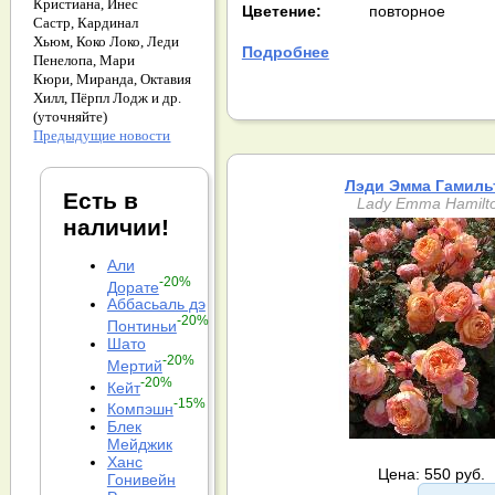
Кристиана,
Инес
Цветение:
повторное
Састр,
Кардинал
Хьюм,
Коко Локо,
Леди
Подробнее
Пенелопа,
Мари
Кюри,
Миранда,
Октавия
Хилл,
Пёрпл Лодж и др.
(уточняйте)
Предыдущие новости
Лэди Эмма Гамиль
Есть в
Lady Emma Hamilt
наличии!
Али
-20%
Дорате
Аббасьаль дэ
-20%
Понтиньи
Шато
-20%
Мертий
-20%
Кейт
-15%
Компэшн
Блек
Мейджик
Ханс
Цена: 550 руб.
Гонивейн