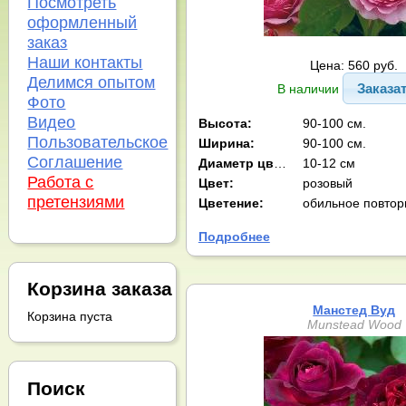
Посмотреть
оформленный
заказ
Наши контакты
Цена: 560 руб.
Делимся опытом
Заказа
В наличии
Фото
Видео
Высота:
90-100 см.
Пользовательское
Ширина:
90-100 см.
Соглашение
Диаметр цв-ка:
10-12 см
Работа с
Цвет:
розовый
претензиями
Цветение:
обильное повтор
Подробнее
Корзина заказа
Манстед Вуд
Корзина пуста
Munstead Wood
Поиск