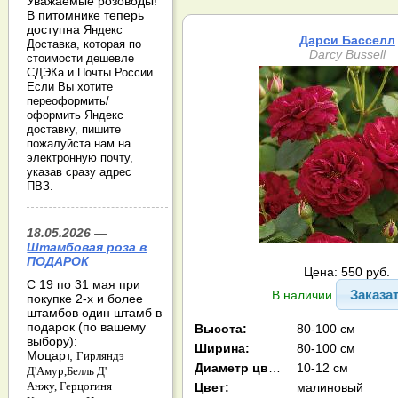
Уважаемые розоводы!
В питомнике теперь
доступна
Яндекс
Дарси Басселл
Доставка, которая по
Darcy Bussell
стоимости дешевле
СДЭКа и Почты России.
Если Вы хотите
переоформить/
оформить Яндекс
доставку, пишите
пожалуйста нам на
электронную почту,
указав сразу адрес
ПВЗ.
18.05.2026 —
Штамбовая роза в
ПОДАРОК
Цена: 550 руб.
С 19 по 31 мая при
Заказа
В наличии
покупке 2-х и более
штамбов один штамб в
подарок (по вашему
Высота:
80-100 см
выбору):
Ширина:
80-100 см
Моцарт,
Гирляндэ
Диаметр цв-ка:
10-12 см
Д'Амур,
Белль Д'
Анжу,
Герцогиня
Цвет:
малиновый