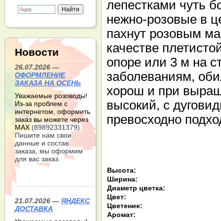
лепестками чуть б
нежно-розовые в ц
пахнут розовым м
качестве плетистой
Новости
опоре или 3 м на с
26.07.2026 —
заболеваниям, оби
ОФОРМЛЕНИЕ
ЗАКАЗА НА ОСЕНЬ
хорош и при выращ
Уважаемые розоводы!
высокий, с дугови
Из-за проблем с
интернетом, оформить
превосходно подхо
заказ вы можете через
МАХ
(89892331379).
Пишите нам свои
данные и состав
заказа, мы оформим
для вас заказ.
Высота:
Ширина:
Диаметр цветка:
Цвет:
21.07.2026 —
ЯНДЕКС
Цветение:
ДОСТАВКА
Аромат: