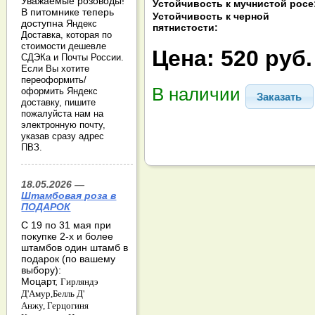
Уважаемые розоводы!
Устойчивость к мучнистой росе
В питомнике теперь
Устойчивость к черной
доступна
Яндекс
пятнистости:
Доставка, которая по
стоимости дешевле
Цена:
520 руб.
СДЭКа и Почты России.
Если Вы хотите
переоформить/
В наличии
оформить Яндекс
Заказать
доставку, пишите
пожалуйста нам на
электронную почту,
указав сразу адрес
ПВЗ.
18.05.2026 —
Штамбовая роза в
ПОДАРОК
С 19 по 31 мая при
покупке 2-х и более
штамбов один штамб в
подарок (по вашему
выбору):
Моцарт,
Гирляндэ
Д'Амур,
Белль Д'
Анжу,
Герцогиня