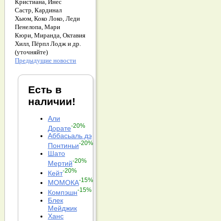
Кристиана,
Инес
Састр,
Кардинал
Хьюм,
Коко Локо,
Леди
Пенелопа,
Мари
Кюри,
Миранда,
Октавия
Хилл,
Пёрпл Лодж и др.
(уточняйте)
Предыдущие новости
Есть в
наличии!
Али
-20%
Дорате
Аббасьаль дэ
-20%
Понтиньи
Шато
-20%
Мертий
-20%
Кейт
-15%
МОМОКА
-15%
Компэшн
Блек
Мейджик
Ханс