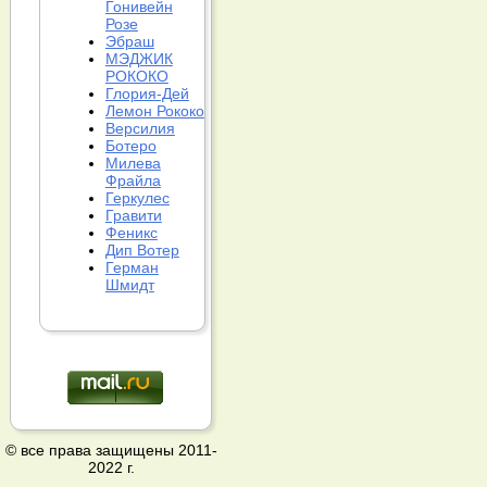
Гонивейн
Розе
Эбраш
МЭДЖИК
РОКОКО
Глория-Дей
Лемон Рококо
Версилия
Ботеро
Милева
Фрайла
Геркулес
Гравити
Феникс
Дип Вотер
Герман
Шмидт
© все права защищены 2011-
2022 г.