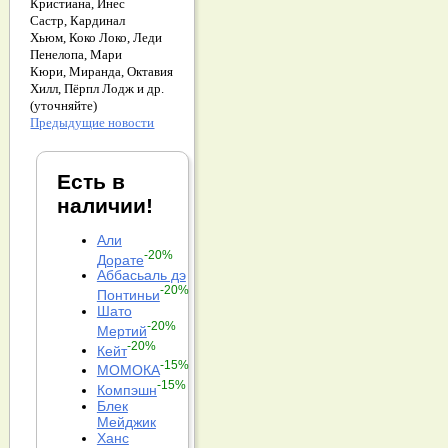
Кристиана,
Инес
Састр,
Кардинал
Хьюм,
Коко Локо,
Леди
Пенелопа,
Мари
Кюри,
Миранда,
Октавия
Хилл,
Пёрпл Лодж и др.
(уточняйте)
Предыдущие новости
Есть в
наличии!
Али
-20%
Дорате
Аббасьаль дэ
-20%
Понтиньи
Шато
-20%
Мертий
-20%
Кейт
-15%
МОМОКА
-15%
Компэшн
Блек
Мейджик
Ханс