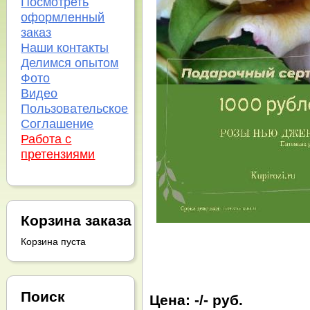
Посмотреть
оформленный
заказ
Наши контакты
Делимся опытом
Фото
Видео
Пользовательское
Соглашение
Работа с
претензиями
Корзина заказа
Корзина пуста
Поиск
Цена:
-/- руб.