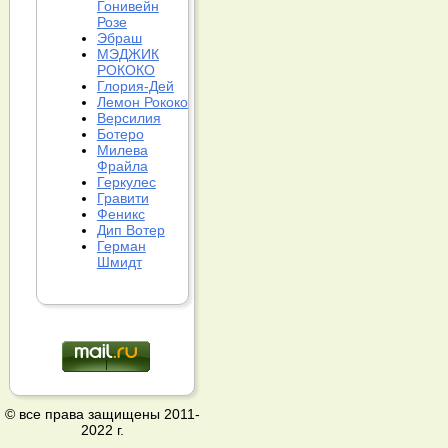
Гонивейн
Розе
Эбраш
МЭДЖИК
РОКОКО
Глория-Дей
Лемон Рококо
Версилия
Ботеро
Милева
Фрайла
Геркулес
Гравити
Феникс
Дип Вотер
Герман
Шмидт
© все права защищены 2011-
2022 г.