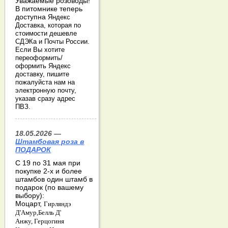
Уважаемые розоводы!
В питомнике теперь
доступна
Яндекс
Доставка, которая по
стоимости дешевле
СДЭКа и Почты России.
Если Вы хотите
переоформить/
оформить Яндекс
доставку, пишите
пожалуйста нам на
электронную почту,
указав сразу адрес
ПВЗ.
18.05.2026 —
Штамбовая роза в
ПОДАРОК
С 19 по 31 мая при
покупке 2-х и более
штамбов один штамб в
подарок (по вашему
выбору):
Моцарт,
Гирляндэ
Д'Амур,
Белль Д'
Анжу,
Герцогиня