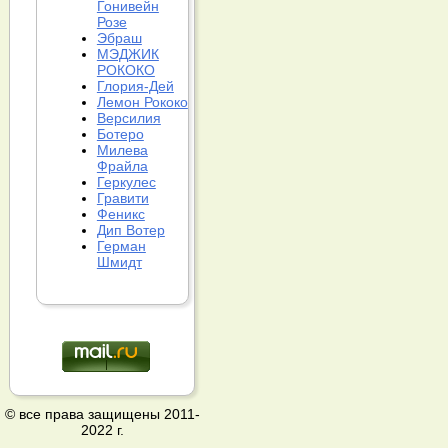
Гонивейн
Розе
Эбраш
МЭДЖИК
РОКОКО
Глория-Дей
Лемон Рококо
Версилия
Ботеро
Милева
Фрайла
Геркулес
Гравити
Феникс
Дип Вотер
Герман
Шмидт
© все права защищены 2011-
2022 г.