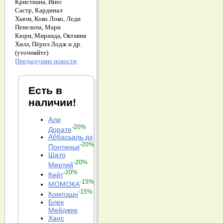
Кристиана,
Инес
Састр,
Кардинал
Хьюм,
Коко Локо,
Леди
Пенелопа,
Мари
Кюри,
Миранда,
Октавия
Хилл,
Пёрпл Лодж и др.
(уточняйте)
Предыдущие новости
Есть в
наличии!
Али
-20%
Дорате
Аббасьаль дэ
-20%
Понтиньи
Шато
-20%
Мертий
-20%
Кейт
-15%
МОМОКА
-15%
Компэшн
Блек
Мейджик
Ханс