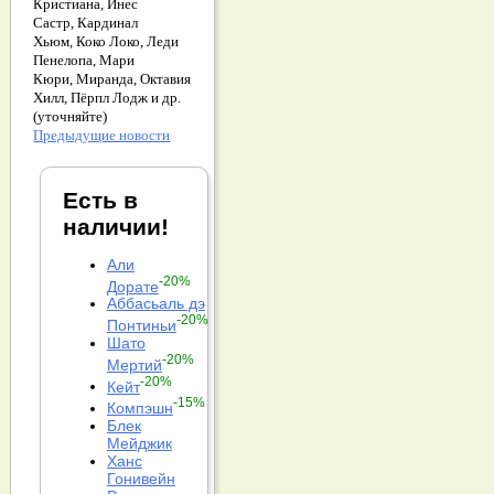
Кристиана,
Инес
Састр,
Кардинал
Хьюм,
Коко Локо,
Леди
Пенелопа,
Мари
Кюри,
Миранда,
Октавия
Хилл,
Пёрпл Лодж и др.
(уточняйте)
Предыдущие новости
Есть в
наличии!
Али
-20%
Дорате
Аббасьаль дэ
-20%
Понтиньи
Шато
-20%
Мертий
-20%
Кейт
-15%
Компэшн
Блек
Мейджик
Ханс
Гонивейн