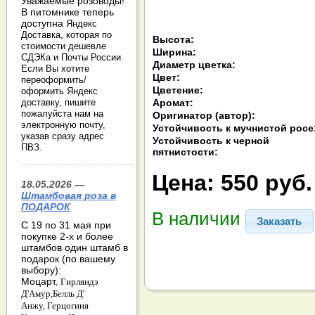
Уважаемые розоводы!
В питомнике теперь
доступна
Яндекс
Доставка, которая по
Высота:
стоимости дешевле
Ширина:
СДЭКа и Почты России.
Диаметр цветка:
Если Вы хотите
Цвет:
переоформить/
Цветение:
оформить Яндекс
Аромат:
доставку, пишите
пожалуйста нам на
Оригинатор (автор):
электронную почту,
Устойчивость к мучнистой росе
указав сразу адрес
Устойчивость к черной
ПВЗ.
пятнистости:
Цена:
550 руб.
18.05.2026 —
Штамбовая роза в
ПОДАРОК
В наличии
Заказать
С 19 по 31 мая при
покупке 2-х и более
штамбов один штамб в
подарок (по вашему
выбору):
Моцарт,
Гирляндэ
Д'Амур,
Белль Д'
Анжу,
Герцогиня