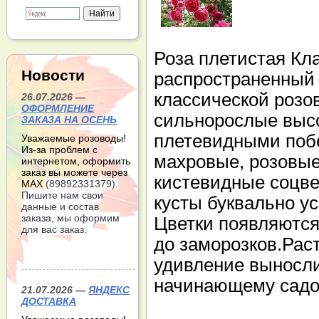
Роза плетистая Кл
Новости
распространенный 
классической розо
26.07.2026 —
ОФОРМЛЕНИЕ
сильнорослые высо
ЗАКАЗА НА ОСЕНЬ
плетевидными побе
Уважаемые розоводы!
Из-за проблем с
махровые, розовые
интернетом, оформить
заказ вы можете через
кистевидные соцве
МАХ
(89892331379).
Пишите нам свои
кусты буквально 
данные и состав
заказа, мы оформим
Цветки появляются 
для вас заказ.
до заморозков.Раст
удивление выносли
начинающему садов
21.07.2026 —
ЯНДЕКС
ДОСТАВКА