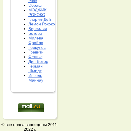
Розе
Эбраш
МЭДЖИК
РОКОКО
Глория-Дей
Лемон Рококо
Версилия
Ботеро
Милева
Фрайла
Геркулес
Гравити
Феникс
Дип Вотер
Герман
Шмидт
Инзель
Майнау
© все права защищены 2011-
2022 г.