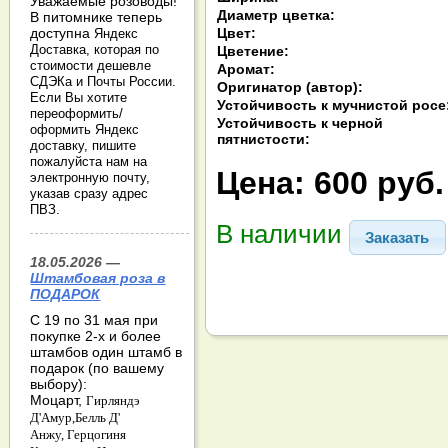
Уважаемые розоводы!
Диаметр цветка:
В питомнике теперь
Цвет:
доступна
Яндекс
Доставка, которая по
Цветение:
стоимости дешевле
Аромат:
СДЭКа и Почты России.
Оригинатор (автор):
Если Вы хотите
Устойчивость к мучнистой росе
переоформить/
Устойчивость к черной
оформить Яндекс
пятнистости:
доставку, пишите
пожалуйста нам на
Цена:
600 руб.
электронную почту,
указав сразу адрес
ПВЗ.
В наличии
Заказать
18.05.2026 —
Штамбовая роза в
ПОДАРОК
С 19 по 31 мая при
покупке 2-х и более
штамбов один штамб в
подарок (по вашему
выбору):
Моцарт,
Гирляндэ
Д'Амур,
Белль Д'
Анжу,
Герцогиня