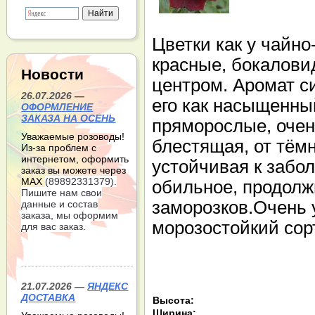
Цветки как у чайно
красные, бокалови
Новости
центром. Аромат с
26.07.2026 —
его как насыщенны
ОФОРМЛЕНИЕ
ЗАКАЗА НА ОСЕНЬ
пряморослые, очен
Уважаемые розоводы!
блестящая, от тёмн
Из-за проблем с
интернетом, оформить
устойчивая к забо
заказ вы можете через
МАХ
(89892331379).
обильное, продолж
Пишите нам свои
заморозков.Очень 
данные и состав
заказа, мы оформим
морозостойкий сорт
для вас заказ.
21.07.2026 —
ЯНДЕКС
ДОСТАВКА
Высота:
Ширина: