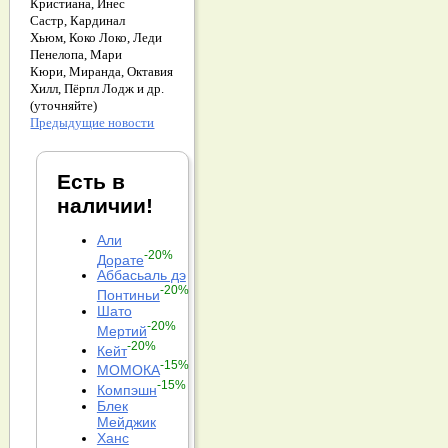
Кристиана,
Инес
Састр,
Кардинал
Хьюм,
Коко Локо,
Леди
Пенелопа,
Мари
Кюри,
Миранда,
Октавия
Хилл,
Пёрпл Лодж и др.
(уточняйте)
Предыдущие новости
Есть в
наличии!
Али
-20%
Дорате
Аббасьаль дэ
-20%
Понтиньи
Шато
-20%
Мертий
-20%
Кейт
-15%
МОМОКА
-15%
Компэшн
Блек
Мейджик
Ханс