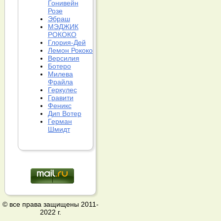
Гонивейн
Розе
Эбраш
МЭДЖИК
РОКОКО
Глория-Дей
Лемон Рококо
Версилия
Ботеро
Милева
Фрайла
Геркулес
Гравити
Феникс
Дип Вотер
Герман
Шмидт
© все права защищены 2011-
2022 г.