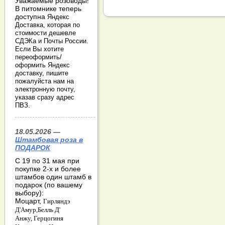
Уважаемые розоводы!
В питомнике теперь
доступна
Яндекс
Доставка, которая по
стоимости дешевле
СДЭКа и Почты России.
Если Вы хотите
переоформить/
оформить Яндекс
доставку, пишите
пожалуйста нам на
электронную почту,
указав сразу адрес
ПВЗ.
18.05.2026 —
Штамбовая роза в
ПОДАРОК
С 19 по 31 мая при
покупке 2-х и более
штамбов один штамб в
подарок (по вашему
выбору):
Моцарт,
Гирляндэ
Д'Амур,
Белль Д'
Анжу,
Герцогиня