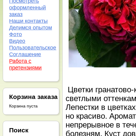
Посмотреть
оформленный
заказ
Наши контакты
Делимся опытом
Фото
Видео
Пользовательское
Соглашение
Работа с
претензиями
Цветки гранатово-
Корзина заказа
светлыми оттенками
Лепестки в цветка
Корзина пуста
но красиво. Аромат
непрерывное в тече
Поиск
болезням. Куст до