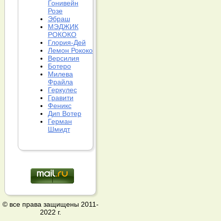
Гонивейн
Розе
Эбраш
МЭДЖИК
РОКОКО
Глория-Дей
Лемон Рококо
Версилия
Ботеро
Милева
Фрайла
Геркулес
Гравити
Феникс
Дип Вотер
Герман
Шмидт
© все права защищены 2011-
2022 г.