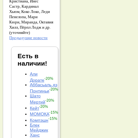
Кристиана,
Инес
Састр,
Кардинал
Хьюм,
Коко Локо,
Леди
Пенелопа,
Мари
Кюри,
Миранда,
Октавия
Хилл,
Пёрпл Лодж и др.
(уточняйте)
Предыдущие новости
Есть в
наличии!
Али
-20%
Дорате
Аббасьаль дэ
-20%
Понтиньи
Шато
-20%
Мертий
-20%
Кейт
-15%
МОМОКА
-15%
Компэшн
Блек
Мейджик
Ханс