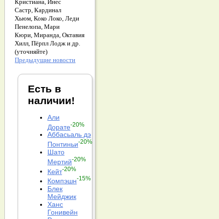
Кристиана,
Инес
Састр,
Кардинал
Хьюм,
Коко Локо,
Леди
Пенелопа,
Мари
Кюри,
Миранда,
Октавия
Хилл,
Пёрпл Лодж и др.
(уточняйте)
Предыдущие новости
Есть в
наличии!
Али
-20%
Дорате
Аббасьаль дэ
-20%
Понтиньи
Шато
-20%
Мертий
-20%
Кейт
-15%
Компэшн
Блек
Мейджик
Ханс
Гонивейн