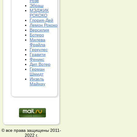
Розе
Эбраш
МЭДЖИК
РОКОКО
Глория-Дей
Лемон Рококо
Версилия
Ботеро
Милева
Фрайла
Геркулес
Гравити
Феникс
Дип Вотер
Герман
Шмидт
Инзель
Майнау
© все права защищены 2011-
2022 г.