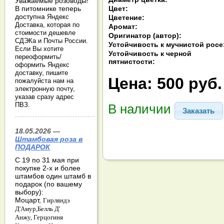
Уважаемые розоводы!
Цвет:
В питомнике теперь
доступна
Яндекс
Цветение:
Доставка, которая по
Аромат:
стоимости дешевле
Оригинатор (автор):
СДЭКа и Почты России.
Устойчивость к мучнистой росе
Если Вы хотите
Устойчивость к черной
переоформить/
пятнистости:
оформить Яндекс
доставку, пишите
Цена:
500 руб.
пожалуйста нам на
электронную почту,
указав сразу адрес
ПВЗ.
В наличии
Заказать
18.05.2026 —
Штамбовая роза в
ПОДАРОК
С 19 по 31 мая при
покупке 2-х и более
штамбов один штамб в
подарок (по вашему
выбору):
Моцарт,
Гирляндэ
Д'Амур,
Белль Д'
Анжу,
Герцогиня