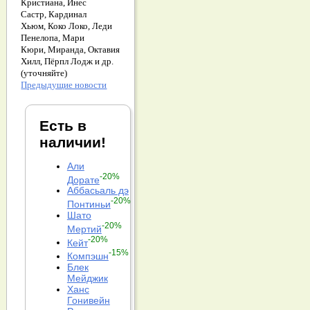
Кристиана,
Инес
Састр,
Кардинал
Хьюм,
Коко Локо,
Леди
Пенелопа,
Мари
Кюри,
Миранда,
Октавия
Хилл,
Пёрпл Лодж и др.
(уточняйте)
Предыдущие новости
Есть в
наличии!
Али
-20%
Дорате
Аббасьаль дэ
-20%
Понтиньи
Шато
-20%
Мертий
-20%
Кейт
-15%
Компэшн
Блек
Мейджик
Ханс
Гонивейн