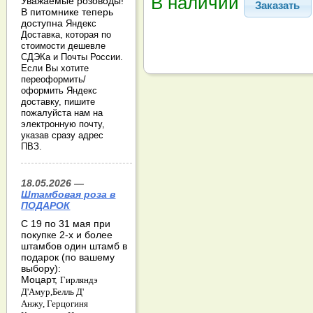
В наличии
Уважаемые розоводы!
Заказать
В питомнике теперь
доступна
Яндекс
Доставка, которая по
стоимости дешевле
СДЭКа и Почты России.
Если Вы хотите
переоформить/
оформить Яндекс
доставку, пишите
пожалуйста нам на
электронную почту,
указав сразу адрес
ПВЗ.
18.05.2026 —
Штамбовая роза в
ПОДАРОК
С 19 по 31 мая при
покупке 2-х и более
штамбов один штамб в
подарок (по вашему
выбору):
Моцарт,
Гирляндэ
Д'Амур,
Белль Д'
Анжу,
Герцогиня