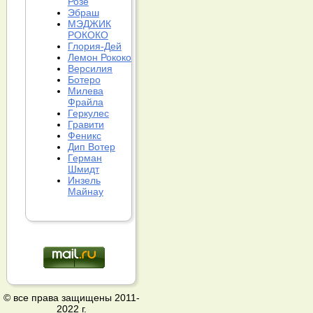
Розе
Эбраш
МЭДЖИК
РОКОКО
Глория-Дей
Лемон Рококо
Версилия
Ботеро
Милева
Фрайла
Геркулес
Гравити
Феникс
Дип Вотер
Герман
Шмидт
Инзель
Майнау
© все права защищены 2011-
2022 г.