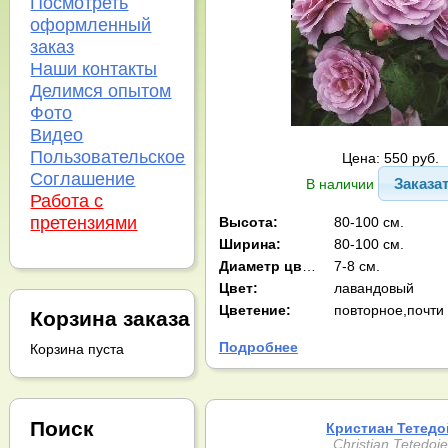
Посмотреть
оформленный
заказ
Наши контакты
Делимся опытом
Фото
Видео
Пользовательское
Цена: 550 руб.
Соглашение
Заказа
В наличии
Работа с
претензиями
Высота:
80-100 см.
Ширина:
80-100 см.
Диаметр цв-ка:
7-8 см.
Цвет:
лавандовый
Цветение:
повторное,почти
Корзина заказа
Подробнее
Корзина пуста
Поиск
Кристиан Тетедо
Christian Tetedoi