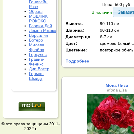
Гонивейн
Цена: 500 руб.
Розе
Эбраш
Заказа
В наличии
МЭДЖИК
РОКОКО
Высота:
90-110 см.
Глория-Дей
Ширина:
90-110 см.
Лемон Рококо
Версилия
Диаметр цв-ка:
6-7 см.
Ботеро
Цвет:
Милева
Фрайла
Цветение:
повторное обиль
Геркулес
Гравити
Подробнее
Феникс
Дип Вотер
Герман
Шмидт
Мона Лиза
Mona Lisa
© все права защищены 2011-
2022 г.