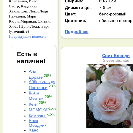
Ширина:
60-70 см
Кристиана,
Инес
Састр,
Кардинал
Диаметр цв-ка:
7-9 см
Хьюм,
Коко Локо,
Леди
Цвет:
бело-розовый
Пенелопа,
Мари
Цветение:
обильное повтор
Кюри,
Миранда,
Октавия
Хилл,
Пёрпл Лодж и др.
Подробнее
(уточняйте)
Предыдущие новости
Есть в
Свит Блонди
наличии!
Sweet Blondie
Али
-20%
Дорате
Аббасьаль дэ
-20%
Понтиньи
Шато
-20%
Мертий
-20%
Кейт
-15%
МОМОКА
-15%
Компэшн
Блек
Мейджик
Ханс