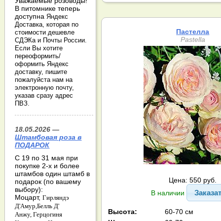
Уважаемые розоводы!
В питомнике теперь
доступна
Яндекс
Доставка, которая по
Пастелла
стоимости дешевле
Pastella
СДЭКа и Почты России.
Если Вы хотите
переоформить/
оформить Яндекс
доставку, пишите
пожалуйста нам на
электронную почту,
указав сразу адрес
ПВЗ.
18.05.2026 —
Штамбовая роза в
ПОДАРОК
С 19 по 31 мая при
покупке 2-х и более
штамбов один штамб в
Цена: 550 руб.
подарок (по вашему
выбору):
Заказа
В наличии
Моцарт,
Гирляндэ
Д'Амур,
Белль Д'
Высота:
60-70 см
Анжу,
Герцогиня