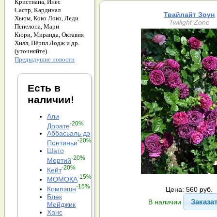
Кристиана,
Инес
Састр,
Кардинал
Твайлайт Зоун
Хьюм,
Коко Локо,
Леди
Twilight Zone
Пенелопа,
Мари
Кюри,
Миранда,
Октавия
Хилл,
Пёрпл Лодж и др.
(уточняйте)
Предыдущие новости
Есть в
наличии!
Али
-20%
Дорате
Аббасьаль дэ
-20%
Понтиньи
Шато
-20%
Мертий
-20%
Кейт
-15%
МОМОКА
-15%
Компэшн
Цена: 560 руб.
Блек
Заказа
В наличии
Мейджик
Ханс