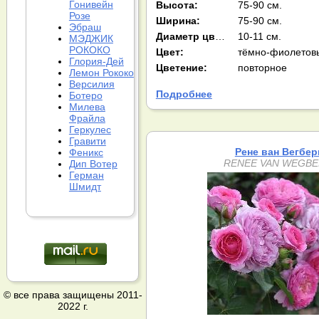
Гонивейн
Высота:
75-90 см.
Розе
Ширина:
75-90 см.
Эбраш
Диаметр цв-ка:
10-11 см.
МЭДЖИК
РОКОКО
Цвет:
тёмно-фиолетов
Глория-Дей
Цветение:
повторное
Лемон Рококо
Версилия
Подробнее
Ботеро
Милева
Фрайла
Геркулес
Гравити
Рене ван Вегбер
Феникс
RENEE VAN WEGB
Дип Вотер
Герман
Шмидт
© все права защищены 2011-
2022 г.