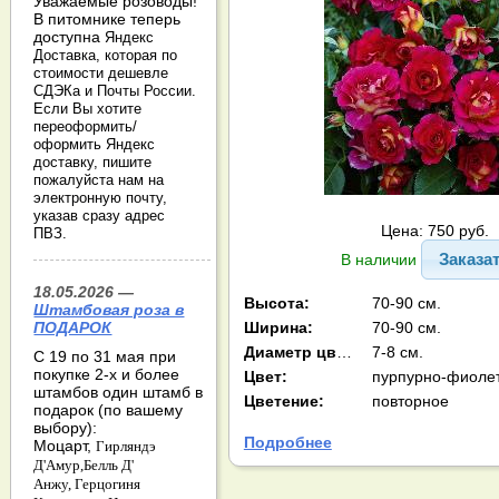
Уважаемые розоводы!
В питомнике теперь
доступна
Яндекс
Доставка, которая по
стоимости дешевле
СДЭКа и Почты России.
Если Вы хотите
переоформить/
оформить Яндекс
доставку, пишите
пожалуйста нам на
электронную почту,
указав сразу адрес
Цена: 750 руб.
ПВЗ.
Заказа
В наличии
18.05.2026 —
Высота:
70-90 см.
Штамбовая роза в
Ширина:
70-90 см.
ПОДАРОК
Диаметр цв-ка:
7-8 см.
С 19 по 31 мая при
покупке 2-х и более
Цвет:
штамбов один штамб в
Цветение:
повторное
подарок (по вашему
выбору):
Подробнее
Моцарт,
Гирляндэ
Д'Амур,
Белль Д'
Анжу,
Герцогиня