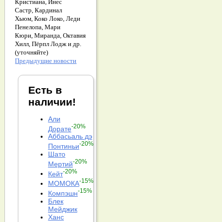
Кристиана,
Инес
Састр,
Кардинал
Хьюм,
Коко Локо,
Леди
Пенелопа,
Мари
Кюри,
Миранда,
Октавия
Хилл,
Пёрпл Лодж и др.
(уточняйте)
Предыдущие новости
Есть в
наличии!
Али
-20%
Дорате
Аббасьаль дэ
-20%
Понтиньи
Шато
-20%
Мертий
-20%
Кейт
-15%
МОМОКА
-15%
Компэшн
Блек
Мейджик
Ханс