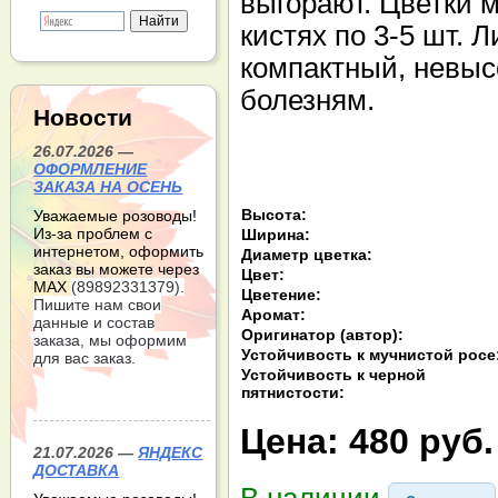
выгорают. Цветки 
кистях по 3-5 шт. 
компактный, невысо
болезням.
Новости
26.07.2026 —
ОФОРМЛЕНИЕ
ЗАКАЗА НА ОСЕНЬ
Высота:
Уважаемые розоводы!
Из-за проблем с
Ширина:
интернетом, оформить
Диаметр цветка:
заказ вы можете через
Цвет:
МАХ
(89892331379).
Цветение:
Пишите нам свои
Аромат:
данные и состав
Оригинатор (автор):
заказа, мы оформим
Устойчивость к мучнистой росе
для вас заказ.
Устойчивость к черной
пятнистости:
Цена:
480 руб.
21.07.2026 —
ЯНДЕКС
ДОСТАВКА
В наличии