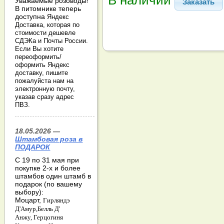
Уважаемые розоводы!
Заказать
В питомнике теперь
доступна
Яндекс
Доставка, которая по
стоимости дешевле
СДЭКа и Почты России.
Если Вы хотите
переоформить/
оформить Яндекс
доставку, пишите
пожалуйста нам на
электронную почту,
указав сразу адрес
ПВЗ.
18.05.2026 —
Штамбовая роза в
ПОДАРОК
С 19 по 31 мая при
покупке 2-х и более
штамбов один штамб в
подарок (по вашему
выбору):
Моцарт,
Гирляндэ
Д'Амур,
Белль Д'
Анжу,
Герцогиня