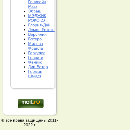
Гонивейн
Розе
Эбраш
МЭДЖИК
РОКОКО
Глория-Дей
Лемон Рококо
Версилия
Ботеро
Милева
Фрайла
Геркулес
Гравити
Феникс
Дип Вотер
Герман
Шмидт
© все права защищены 2011-
2022 г.