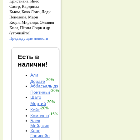
Кристиана,
Инес
Састр,
Кардинал
Хьюм,
Коко Локо,
Леди
Пенелопа,
Мари
Кюри,
Миранда,
Октавия
Хилл,
Пёрпл Лодж и др.
(уточняйте)
Предыдущие новости
Есть в
наличии!
Али
-20%
Дорате
Аббасьаль дэ
-20%
Понтиньи
Шато
-20%
Мертий
-20%
Кейт
-15%
Компэшн
Блек
Мейджик
Ханс
Гонивейн