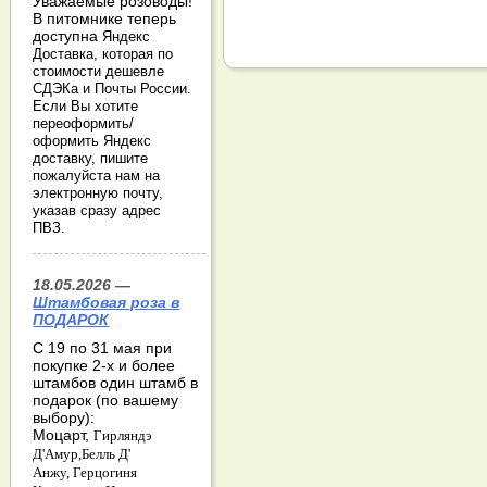
Уважаемые розоводы!
В питомнике теперь
доступна
Яндекс
Доставка, которая по
стоимости дешевле
СДЭКа и Почты России.
Если Вы хотите
переоформить/
оформить Яндекс
доставку, пишите
пожалуйста нам на
электронную почту,
указав сразу адрес
ПВЗ.
18.05.2026 —
Штамбовая роза в
ПОДАРОК
С 19 по 31 мая при
покупке 2-х и более
штамбов один штамб в
подарок (по вашему
выбору):
Моцарт,
Гирляндэ
Д'Амур,
Белль Д'
Анжу,
Герцогиня