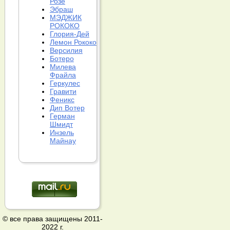
Розе
Эбраш
МЭДЖИК
РОКОКО
Глория-Дей
Лемон Рококо
Версилия
Ботеро
Милева
Фрайла
Геркулес
Гравити
Феникс
Дип Вотер
Герман
Шмидт
Инзель
Майнау
© все права защищены 2011-
2022 г.