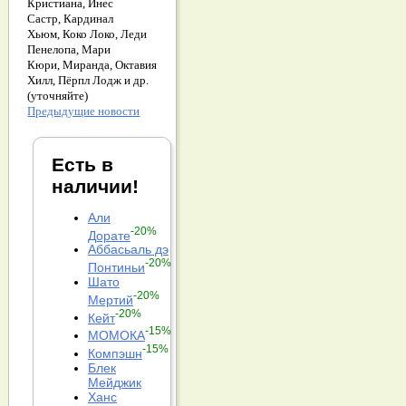
Кристиана,
Инес
Састр,
Кардинал
Хьюм,
Коко Локо,
Леди
Пенелопа,
Мари
Кюри,
Миранда,
Октавия
Хилл,
Пёрпл Лодж и др.
(уточняйте)
Предыдущие новости
Есть в
наличии!
Али
-20%
Дорате
Аббасьаль дэ
-20%
Понтиньи
Шато
-20%
Мертий
-20%
Кейт
-15%
МОМОКА
-15%
Компэшн
Блек
Мейджик
Ханс