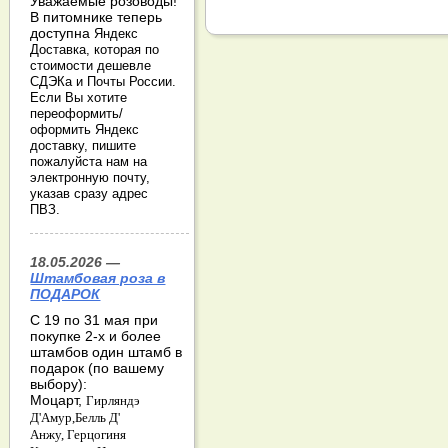
Уважаемые розоводы!
В питомнике теперь
доступна
Яндекс
Доставка, которая по
стоимости дешевле
СДЭКа и Почты России.
Если Вы хотите
переоформить/
оформить Яндекс
доставку, пишите
пожалуйста нам на
электронную почту,
указав сразу адрес
ПВЗ.
18.05.2026 —
Штамбовая роза в
ПОДАРОК
С 19 по 31 мая при
покупке 2-х и более
штамбов один штамб в
подарок (по вашему
выбору):
Моцарт,
Гирляндэ
Д'Амур,
Белль Д'
Анжу,
Герцогиня