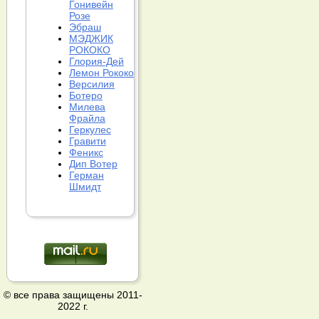
Гонивейн
Розе
Эбраш
МЭДЖИК
РОКОКО
Глория-Дей
Лемон Рококо
Версилия
Ботеро
Милева
Фрайла
Геркулес
Гравити
Феникс
Дип Вотер
Герман
Шмидт
© все права защищены 2011-
2022 г.