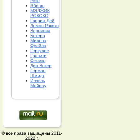
Розе
Эбраш
МЭДЖИК
РОКОКО
Глория-Дей
Лемон Рококо
Версилия
Ботеро
Милева
Фрайла
Геркулес
Гравити
Феникс
Дип Вотер
Герман
Шмидт
Инзель
Майнау
© все права защищены 2011-
2022 г.