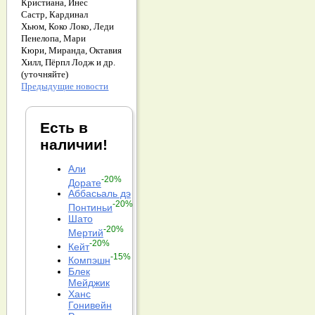
Кристиана,
Инес
Састр,
Кардинал
Хьюм,
Коко Локо,
Леди
Пенелопа,
Мари
Кюри,
Миранда,
Октавия
Хилл,
Пёрпл Лодж и др.
(уточняйте)
Предыдущие новости
Есть в
наличии!
Али
-20%
Дорате
Аббасьаль дэ
-20%
Понтиньи
Шато
-20%
Мертий
-20%
Кейт
-15%
Компэшн
Блек
Мейджик
Ханс
Гонивейн