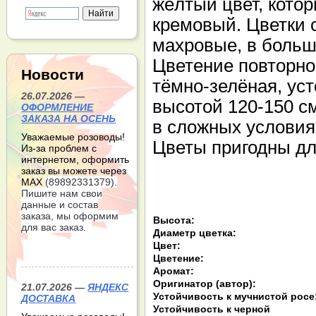
жёлтый цвет, кото
кремовый. Цветки 
махровые, в больш
Цветение повторно
Новости
тёмно-зелёная, уст
26.07.2026 —
высотой 120-150 с
ОФОРМЛЕНИЕ
ЗАКАЗА НА ОСЕНЬ
в сложных условиях
Уважаемые розоводы!
Цветы пригодны дл
Из-за проблем с
интернетом, оформить
заказ вы можете через
МАХ
(89892331379).
Пишите нам свои
данные и состав
заказа, мы оформим
Высота:
для вас заказ.
Диаметр цветка:
Цвет:
Цветение:
Аромат:
Оригинатор (автор):
21.07.2026 —
ЯНДЕКС
Устойчивость к мучнистой росе
ДОСТАВКА
Устойчивость к черной