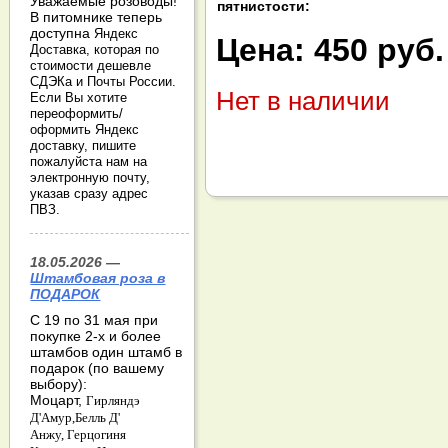
Уважаемые розоводы!
пятнистости:
В питомнике теперь
доступна
Яндекс
Цена:
450 руб.
Доставка, которая по
стоимости дешевле
СДЭКа и Почты России.
Нет в наличии
Если Вы хотите
переоформить/
оформить Яндекс
доставку, пишите
пожалуйста нам на
электронную почту,
указав сразу адрес
ПВЗ.
18.05.2026 —
Штамбовая роза в
ПОДАРОК
С 19 по 31 мая при
покупке 2-х и более
штамбов один штамб в
подарок (по вашему
выбору):
Моцарт,
Гирляндэ
Д'Амур,
Белль Д'
Анжу,
Герцогиня