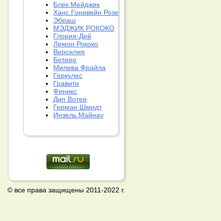
Блек Мейджик
Ханс Гонивейн Розе
Эбраш
МЭДЖИК РОКОКО
Глория-Дей
Лемон Рококо
Версилия
Ботеро
Милева Фрайла
Геркулес
Гравити
Феникс
Дип Вотер
Герман Шмидт
Инзель Майнау
© все права защищены 2011-2022 г.