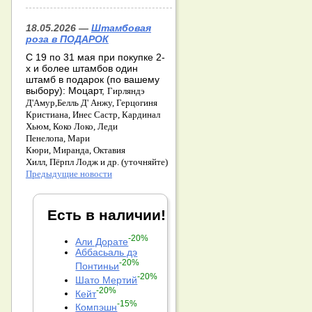
18.05.2026 —
Штамбовая
роза в ПОДАРОК
С 19 по 31 мая при покупке 2-
х и более штамбов один
штамб в подарок (по вашему
выбору): Моцарт,
Гирляндэ
Д'Амур,
Белль Д' Анжу,
Герцогиня
Кристиана,
Инес Састр,
Кардинал
Хьюм,
Коко Локо,
Леди
Пенелопа,
Мари
Кюри,
Миранда,
Октавия
Хилл,
Пёрпл Лодж и др. (уточняйте)
Предыдущие новости
Есть в наличии!
-20%
Али Дорате
Аббасьаль дэ
-20%
Понтиньи
-20%
Шато Мертий
-20%
Кейт
-15%
Компэшн