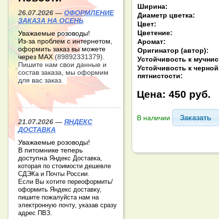
Ширина:
26.07.2026 —
ОФОРМЛЕНИЕ
Диаметр цветка:
ЗАКАЗА НА ОСЕНЬ
Цвет:
Цветение:
Уважаемые розоводы!
Из-за проблем с интернетом,
Аромат:
оформить заказ вы можете
Оригинатор (автор):
через МАХ
(89892331379).
Устойчивость к мучнис
Пишите нам свои данные и
Устойчивость к черной
состав заказа, мы оформим
пятнистости:
для вас заказ.
Цена:
450 руб.
Заказать
В наличии
21.07.2026 —
ЯНДЕКС
ДОСТАВКА
Уважаемые розоводы!
В питомнике теперь
доступна
Яндекс Доставка,
которая по стоимости дешевле
СДЭКа и Почты России.
Если Вы хотите переоформить/
оформить Яндекс доставку,
пишите пожалуйста нам на
электронную почту, указав сразу
адрес ПВЗ.