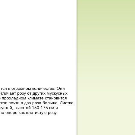
тся в огромном количестве. Они
тличает розу от других мускусных
 в прохладном климате становится
тков почти в два раза больше. Листва
густой, высотой 150-175 см и
о опоре как плетистую розу.