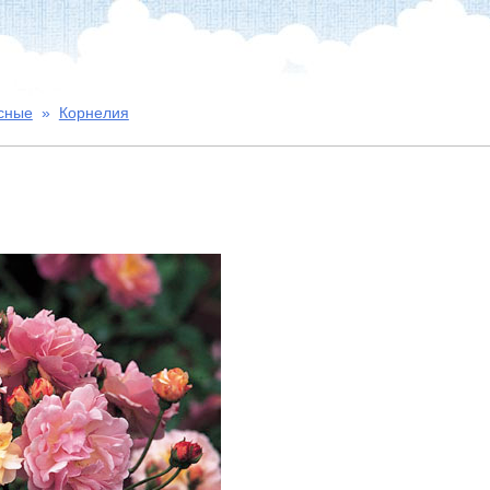
сные
»
Корнелия