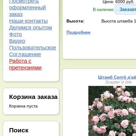
Посмотреть
Цена: 6000 руб.
оформленный
Заказа
В наличии
заказ
Наши контакты
Высота:
Высота штамба 1
Делимся опытом
Подробнее
Фото
Видео
Пользовательское
Соглашение
Работа с
претензиями
Штамб Септё д'а
Scepter’d Isle
Корзина заказа
Корзина пуста
Поиск