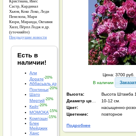
Кристиана,
Инес
Састр,
Кардинал
Хьюм,
Коко Локо,
Леди
Пенелопа,
Мари
Кюри,
Миранда,
Октавия
Хилл,
Пёрпл Лодж и др.
(уточняйте)
Предыдущие новости
Есть в
наличии!
Али
Цена: 3700 руб.
-20%
Дорате
Заказа
В наличии
Аббасьаль дэ
-20%
Понтиньи
Высота:
Высота Штамба 1
Шато
-20%
Мертий
Диаметр цв-ка:
10-12 см.
-20%
Кейт
Цвет:
-15%
МОМОКА
Цветение:
повторное
-15%
Компэшн
Блек
Подробнее
Мейджик
Ханс