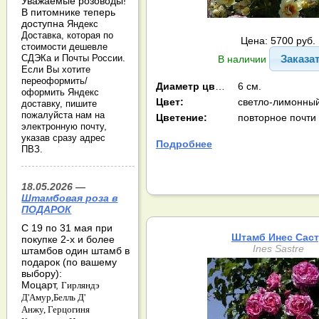
Уважаемые розоводы!
В питомнике теперь
доступна
Яндекс
Доставка, которая по
Цена: 5700 руб.
стоимости дешевле
Заказа
СДЭКа и Почты России.
В наличии
Если Вы хотите
переоформить/
Диаметр цв-ка:
6 см.
оформить Яндекс
Цвет:
доставку, пишите
пожалуйста нам на
Цветение:
повторное почти
электронную почту,
указав сразу адрес
Подробнее
ПВЗ.
18.05.2026 —
Штамбовая роза в
ПОДАРОК
С 19 по 31 мая при
Штамб Инес Сас
покупке 2-х и более
Ines Sastre
штамбов один штамб в
подарок (по вашему
выбору):
Моцарт,
Гирляндэ
Д'Амур,
Белль Д'
Анжу,
Герцогиня