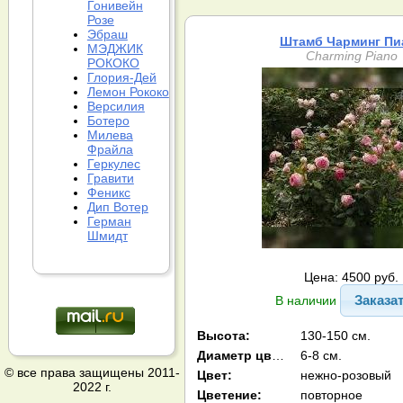
Гонивейн
Розе
Эбраш
Штамб Чарминг Пи
МЭДЖИК
Charming Piano
РОКОКО
Глория-Дей
Лемон Рококо
Версилия
Ботеро
Милева
Фрайла
Геркулес
Гравити
Феникс
Дип Вотер
Герман
Шмидт
Цена: 4500 руб.
Заказа
В наличии
Высота:
130-150 см.
Диаметр цв-ка:
6-8 см.
© все права защищены 2011-
Цвет:
нежно-розовый
2022 г.
Цветение:
повторное