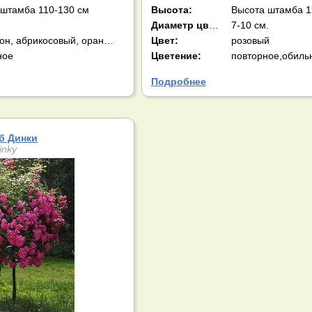
 штамба 110-130 см
Высота:
Высота штамба 1
Диаметр цв-ка:
7-10 см.
хамелеон, абрикосовый, оранжевый, розовый
Цвет:
розовый
ное
Цветение:
повторное,обиль
Подробнее
б Динки
inky