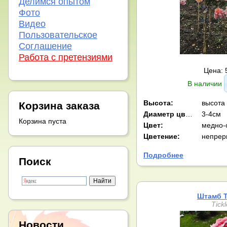
Делимся опытом
Фото
Видео
Пользовательское
Соглашение
Работа с претензиями
Цена: 
В наличии
Высота:
высота
Корзина заказа
Диаметр цв-ка:
3-4см
Корзина пуста
Цвет:
медно-
Цветение:
непрер
Подробнее
Поиск
Штамб Т
Tick
Новости