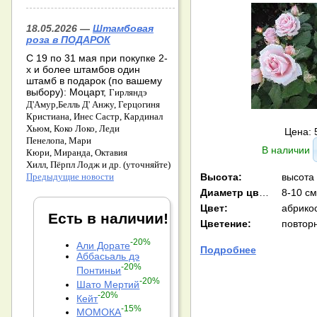
18.05.2026 —
Штамбовая
роза в ПОДАРОК
С 19 по 31 мая при покупке 2-
х и более штамбов один
штамб в подарок (по вашему
выбору): Моцарт,
Гирляндэ
Д'Амур,
Белль Д' Анжу,
Герцогиня
Кристиана,
Инес Састр,
Кардинал
Хьюм,
Коко Локо,
Леди
Цена: 
Пенелопа,
Мари
В наличии
Кюри,
Миранда,
Октавия
Хилл,
Пёрпл Лодж и др. (уточняйте)
Высота:
высота
Предыдущие новости
Диаметр цв-ка:
8-10 см
Цвет:
абрико
Есть в наличии!
Цветение:
повтор
-20%
Али Дорате
Подробнее
Аббасьаль дэ
-20%
Понтиньи
-20%
Шато Мертий
-20%
Кейт
-15%
МОМОКА