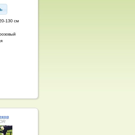
ть
20-130 см
розовый
ая
екор
COR