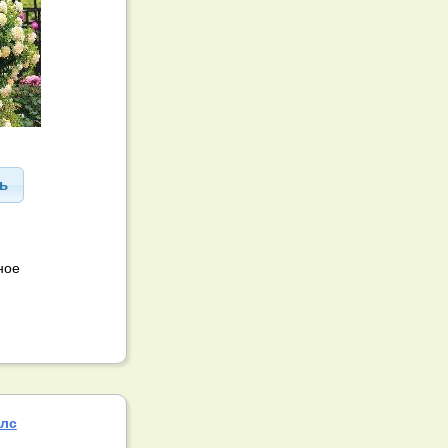
ть
ное
лс