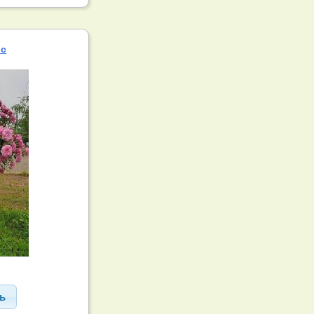
ис
ть