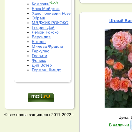
-15%
Компэшн
Блек Мейджик
Ханс Гонивейн Розе
Эбраш
Штамб Вив
МЭДЖИК РОКОКО
Глория-Дей
Лемон Рококо
Версилия
Ботеро
Милева Фрайла
Геркулес
Гравити
Феникс
Дип Вотер
Герман Шмидт
© все права защищены 2011-2022 г.
Цена: 
В наличии