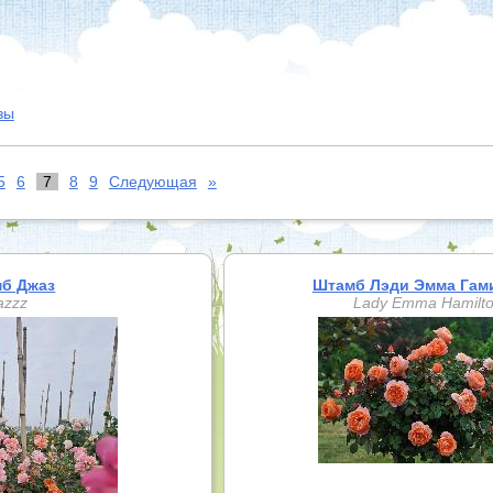
зы
5
6
7
8
9
Следующая
»
б Джаз
Штамб Лэди Эмма Гам
azzz
Lady Emma Hamilt