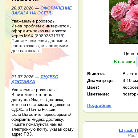
26.07.2026 —
ОФОРМЛЕНИЕ
ЗАКАЗА НА ОСЕНЬ
Уважаемые розоводы!
Из-за проблем с интернетом,
оформить заказ вы можете
через МАХ
(89892331379).
Пишите нам свои данные и
состав заказа, мы оформим
для вас заказ.
Цена: 
В наличии
Высота:
Высота
21.07.2026 —
ЯНДЕКС
Диаметр цв-ка:
8-10 см
ДОСТАВКА
Цвет:
лососе
Уважаемые розоводы!
Цветение:
повтор
В питомнике теперь
доступна
Яндекс Доставка,
которая по стоимости дешевле
Подробнее
СДЭКа и Почты России.
Если Вы хотите переоформить/
оформить Яндекс доставку,
пишите пожалуйста нам на
электронную почту, указав сразу
Штамб П
адрес ПВЗ.
Paul