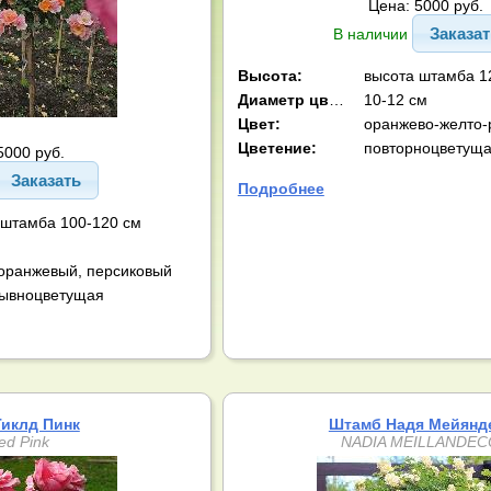
Цена: 5000 руб.
Заказа
В наличии
Высота:
высота штамба 1
Диаметр цв-ка:
10-12 см
Цвет:
оранжево-желто-
Цветение:
повторноцветущ
5000 руб.
Заказать
Подробнее
 штамба 100-120 см
оранжевый, персиковый
ывноцветущая
иклд Пинк
Штамб Надя Мейянд
led Pink
NADIA MEILLANDE