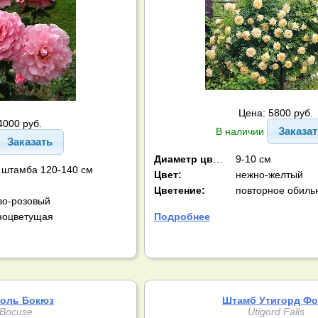
Цена: 5800 руб.
4000 руб.
Заказа
В наличии
Заказать
Диаметр цв-ка:
9-10 см
 штамба 120-140 см
Цвет:
нежно-желтый
Цветение:
повторное обиль
во-розовый
ноцветущая
Подробнее
оль Бокюз
Штамб Утигорд Фо
 Bocuse
Utigord Falls