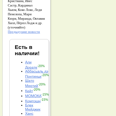
Кристиана,
Инес
Састр,
Кардинал
Хьюм,
Коко Локо,
Леди
Пенелопа,
Мари
Кюри,
Миранда,
Октавия
Хилл,
Пёрпл Лодж и др.
(уточняйте)
Предыдущие новости
Есть в
наличии!
Али
-20%
Дорате
Аббасьаль дэ
-20%
Понтиньи
Шато
-20%
Мертий
-20%
Кейт
-15%
МОМОКА
-15%
Компэшн
Блек
Мейджик
Ханс