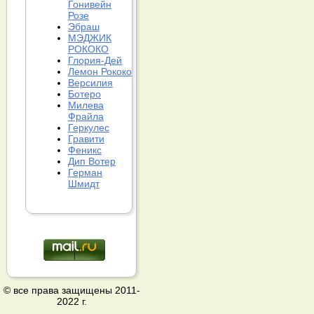
Гонивейн
Розе
Эбраш
МЭДЖИК
РОКОКО
Глория-Дей
Лемон Рококо
Версилия
Ботеро
Милева
Фрайла
Геркулес
Гравити
Феникс
Дип Вотер
Герман
Шмидт
© все права защищены 2011-
2022 г.