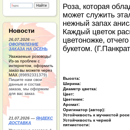
Роза, которая обл
может служить эта
нежный запах аниса
Новости
Каждый цветок рас
цветоножке, отчег
26.07.2026 —
ОФОРМЛЕНИЕ
букетом. (Г.Панкра
ЗАКАЗА НА ОСЕНЬ
Уважаемые розоводы!
Из-за проблем с
интернетом, оформить
заказ вы можете через
МАХ
(89892331379).
Высота:
Пишите нам свои
Ширина:
данные и состав
Диаметр цветка:
заказа, мы оформим
для вас заказ.
Цвет:
Цветение:
Аромат:
Оригинатор (автор):
Устойчивость к мучнистой росе
21.07.2026 —
ЯНДЕКС
Устойчивость к черной
ДОСТАВКА
пятнистости: