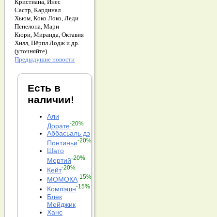
Кристиана,
Инес
Састр,
Кардинал
Хьюм,
Коко Локо,
Леди
Пенелопа,
Мари
Кюри,
Миранда,
Октавия
Хилл,
Пёрпл Лодж и др.
(уточняйте)
Предыдущие новости
Есть в
наличии!
Али
-20%
Дорате
Аббасьаль дэ
-20%
Понтиньи
Шато
-20%
Мертий
-20%
Кейт
-15%
МОМОКА
-15%
Компэшн
Блек
Мейджик
Ханс