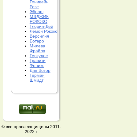
Гонивейн
Розе
Эбраш
МЭДЖИК
РОКОКО
Глория-Дей
Лемон Рококо
Версилия
Ботеро
Милева
Фрайла
Геркулес
Гравити
Феникс
Дип Вотер
Герман
Шмидт
© все права защищены 2011-
2022 г.