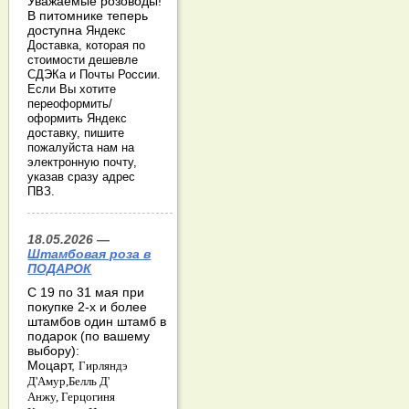
Уважаемые розоводы!
В питомнике теперь
доступна
Яндекс
Доставка, которая по
стоимости дешевле
СДЭКа и Почты России.
Если Вы хотите
переоформить/
оформить Яндекс
доставку, пишите
пожалуйста нам на
электронную почту,
указав сразу адрес
ПВЗ.
18.05.2026 —
Штамбовая роза в
ПОДАРОК
С 19 по 31 мая при
покупке 2-х и более
штамбов один штамб в
подарок (по вашему
выбору):
Моцарт,
Гирляндэ
Д'Амур,
Белль Д'
Анжу,
Герцогиня