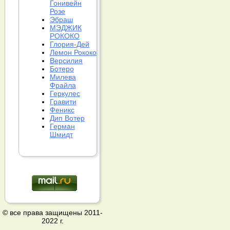
Гонивейн
Розе
Эбраш
МЭДЖИК
РОКОКО
Глория-Дей
Лемон Рококо
Версилия
Ботеро
Милева
Фрайла
Геркулес
Гравити
Феникс
Дип Вотер
Герман
Шмидт
© все права защищены 2011-
2022 г.