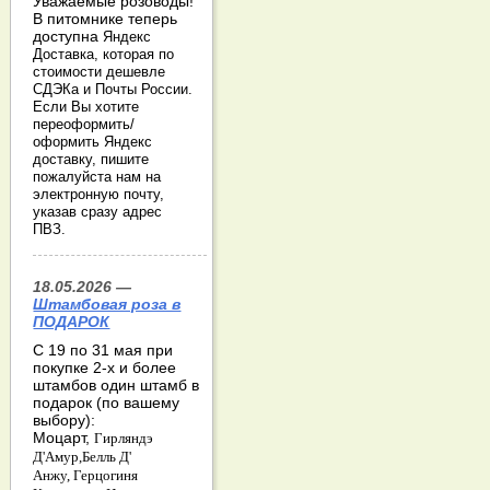
Уважаемые розоводы!
В питомнике теперь
доступна
Яндекс
Доставка, которая по
стоимости дешевле
СДЭКа и Почты России.
Если Вы хотите
переоформить/
оформить Яндекс
доставку, пишите
пожалуйста нам на
электронную почту,
указав сразу адрес
ПВЗ.
18.05.2026 —
Штамбовая роза в
ПОДАРОК
С 19 по 31 мая при
покупке 2-х и более
штамбов один штамб в
подарок (по вашему
выбору):
Моцарт,
Гирляндэ
Д'Амур,
Белль Д'
Анжу,
Герцогиня