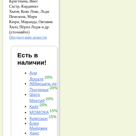
Кристиана,
Инес
Састр,
Кардинал
Хьюм,
Коко Локо,
Леди
Пенелопа,
Мари
Кюри,
Миранда,
Октавия
Хилл,
Пёрпл Лодж и др.
(уточняйте)
Предыдущие новости
Есть в
наличии!
Али
-20%
Дорате
Аббасьаль дэ
-20%
Понтиньи
Шато
-20%
Мертий
-20%
Кейт
-15%
МОМОКА
-15%
Компэшн
Блек
Мейджик
Ханс